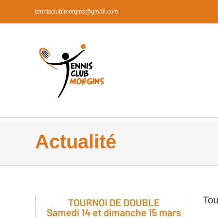
Passer
au
tennisclub.morgins@gmail.com
contenu
Actualité
Tou