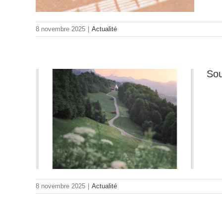
8 novembre 2025
|
Actualité
Sou
de
ant
6
8 novembre 2025
|
Actualité