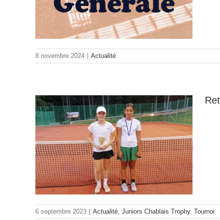
8 novembre 2024
|
Actualité
Ret
#7 à
rs
-3
)
ournoi
6 septembre 2023
|
Actualité
,
Juniors Chablais Trophy
,
Tournoi