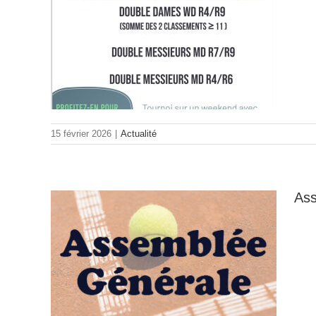
e
15 février 2026
|
Actualité
Ass
le