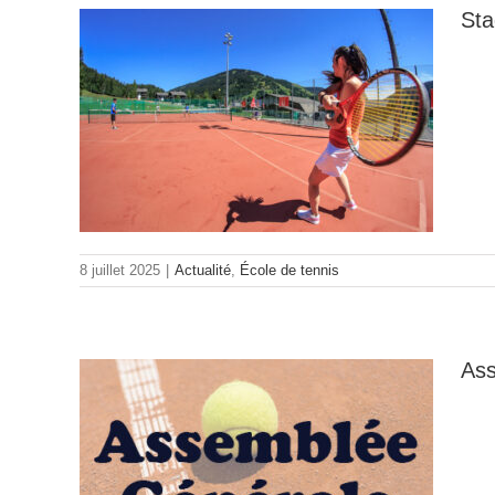
Sta
5
8 juillet 2025
|
Actualité
,
École de tennis
Ass
le