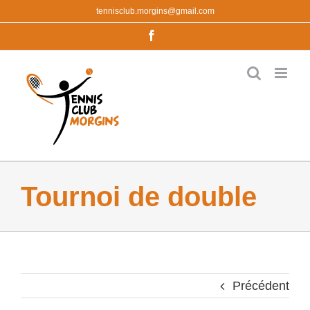
Passer
tennisclub.morgins@gmail.com
au
contenu
Facebook
Tournoi de double
Précédent