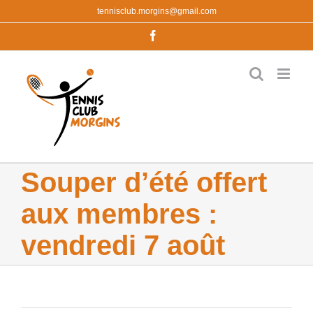
Passer
tennisclub.morgins@gmail.com
au
contenu
Facebook
Souper d’été offert
aux membres :
vendredi 7 août